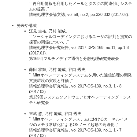
`` 再利用情報を利用したメールとタスクの関連付けシステ
ムの提案 ,''
情報処理学会論文誌, vol.58, no.2, pp.320-332 (2017.02).
発表や講演
江見 圭祐, 乃村 能成,
`` ソーシャルコーディングにおけるユーザの評判と提案の
採否の関係について ,''
情報処理学会研究報告, vol.2017-DPS-169, no.11, pp.1-8
(2017.01).
第169回マルチメディア通信と分散処理研究発表会
藤田 将輝, 乃村 能成, 谷口 秀夫,
`` Mintオペレーティングシステムを用いた通信処理の開発
支援環境の実現と評価 ,''
情報処理学会研究報告, vol.2017-OS-139, no.3, 1 - 8
(2017.03).
第139回システムソフトウェアとオペレーティング・シス
テム研究会
末武 悠, 乃村 能成, 谷口 秀夫,
`` Mintオペレーティングシステムにおけるカーネルイメー
ジのメモリ常駐化によるOSノード起動の高速化 ,''
情報処理学会研究報告, vol.2017-OS-139, no.1, 1 - 7
(2017.03).