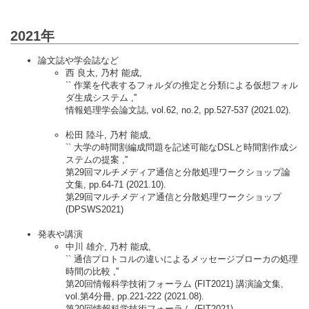
2021年
論文誌や学会誌など
西 良太, 乃村 能成,
`` 作業を代表するフォルダの推定と分類による仮想フォル
ダ生成システム ,''
情報処理学会論文誌, vol.62, no.2, pp.527-537 (2021.02).
松田 陸斗, 乃村 能成,
`` 大学の時間割編成問題を記述可能なDSLと時間割作成シ
ステムの提案 ,''
第29回マルチメディア通信と分散処理ワークショップ論
文集, pp.64-71 (2021.10).
第29回マルチメディア通信と分散処理ワークショップ
(DPSWS2021)
発表や講演
中川 雄介, 乃村 能成,
`` 通信プロトコルの違いによるメッセージブローカの処理
時間の比較 ,''
第20回情報科学技術フォーラム (FIT2021) 講演論文集,
vol.第4分冊, pp.221-222 (2021.08).
第20回情報科学技術フォーラム (FIT2021)