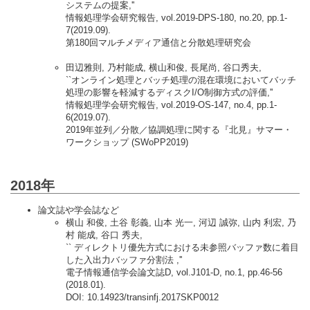
システムの提案,''
情報処理学会研究報告, vol.2019-DPS-180, no.20, pp.1-
7(2019.09).
第180回マルチメディア通信と分散処理研究会
田辺雅則, 乃村能成, 横山和俊, 長尾尚, 谷口秀夫,
``オンライン処理とバッチ処理の混在環境においてバッチ
処理の影響を軽減するディスクI/O制御方式の評価,''
情報処理学会研究報告, vol.2019-OS-147, no.4, pp.1-
6(2019.07).
2019年並列／分散／協調処理に関する『北見』サマー・
ワークショップ (SWoPP2019)
2018年
論文誌や学会誌など
横山 和俊, 土谷 彰義, 山本 光一, 河辺 誠弥, 山内 利宏, 乃
村 能成, 谷口 秀夫,
`` ディレクトリ優先方式における未参照バッファ数に着目
した入出力バッファ分割法 ,''
電子情報通信学会論文誌D, vol.J101-D, no.1, pp.46-56
(2018.01).
DOI: 10.14923/transinfj.2017SKP0012