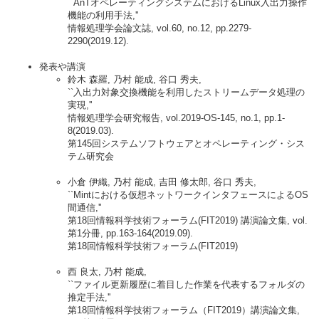
``AnTオペレーティングシステムにおけるLinux入出力操作
機能の利用手法,''
情報処理学会論文誌, vol.60, no.12, pp.2279-
2290(2019.12).
発表や講演
鈴木 森羅, 乃村 能成, 谷口 秀夫,
``入出力対象交換機能を利用したストリームデータ処理の
実現,''
情報処理学会研究報告, vol.2019-OS-145, no.1, pp.1-
8(2019.03).
第145回システムソフトウェアとオペレーティング・シス
テム研究会
小倉 伊織, 乃村 能成, 吉田 修太郎, 谷口 秀夫,
``Mintにおける仮想ネットワークインタフェースによるOS
間通信,''
第18回情報科学技術フォーラム(FIT2019) 講演論文集, vol.
第1分冊, pp.163-164(2019.09).
第18回情報科学技術フォーラム(FIT2019)
西 良太, 乃村 能成,
``ファイル更新履歴に着目した作業を代表するフォルダの
推定手法,''
第18回情報科学技術フォーラム（FIT2019）講演論文集,