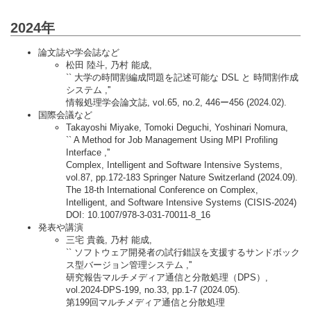
2024年
論文誌や学会誌など
松田 陸斗, 乃村 能成,
`` 大学の時間割編成問題を記述可能な DSL と 時間割作成
システム ,''
情報処理学会論文誌, vol.65, no.2, 446ー456 (2024.02).
国際会議など
Takayoshi Miyake, Tomoki Deguchi, Yoshinari Nomura,
`` A Method for Job Management Using MPI Profiling
Interface ,''
Complex, Intelligent and Software Intensive Systems,
vol.87, pp.172-183 Springer Nature Switzerland (2024.09).
The 18-th International Conference on Complex,
Intelligent, and Software Intensive Systems (CISIS-2024)
DOI: 10.1007/978-3-031-70011-8_16
発表や講演
三宅 貴義, 乃村 能成,
`` ソフトウェア開発者の試行錯誤を支援するサンドボック
ス型バージョン管理システム ,''
研究報告マルチメディア通信と分散処理（DPS）,
vol.2024-DPS-199, no.33, pp.1-7 (2024.05).
第199回マルチメディア通信と分散処理