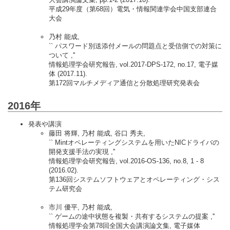
平成29年度（第68回）電気・情報関連学会中国支部連合
大会
乃村 能成,
`` パスワード別送添付メールの問題点と受信側での対策に
ついて ,''
情報処理学会研究報告, vol.2017-DPS-172, no.17, 電子媒
体 (2017.11).
第172回マルチメディア通信と分散処理研究発表会
2016年
発表や講演
藤田 将輝, 乃村 能成, 谷口 秀夫,
`` Mintオペレーティングシステムを用いたNICドライバの
開発支援手法の実現 ,''
情報処理学会研究報告, vol.2016-OS-136, no.8, 1 - 8
(2016.02).
第136回システムソフトウェアとオペレーティング・シス
テム研究会
市川 優平, 乃村 能成,
`` ゲームの途中状態を複製・共有するシステムの提案 ,''
情報処理学会第78回全国大会講演論文集, 電子媒体