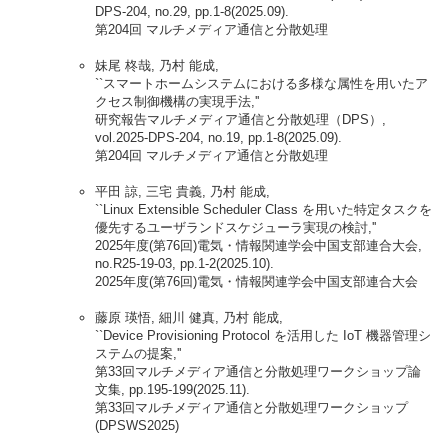
DPS-204, no.29, pp.1-8(2025.09).
第204回 マルチメディア通信と分散処理
妹尾 柊哉, 乃村 能成,
``スマートホームシステムにおける多様な属性を用いたア
クセス制御機構の実現手法,''
研究報告マルチメディア通信と分散処理（DPS）,
vol.2025-DPS-204, no.19, pp.1-8(2025.09).
第204回 マルチメディア通信と分散処理
平田 諒, 三宅 貴義, 乃村 能成,
``Linux Extensible Scheduler Class を用いた特定タスクを
優先するユーザランドスケジューラ実現の検討,''
2025年度(第76回)電気・情報関連学会中国支部連合大会,
no.R25-19-03, pp.1-2(2025.10).
2025年度(第76回)電気・情報関連学会中国支部連合大会
藤原 瑛悟, 細川 健真, 乃村 能成,
``Device Provisioning Protocol を活用した IoT 機器管理シ
ステムの提案,''
第33回マルチメディア通信と分散処理ワークショップ論
文集, pp.195-199(2025.11).
第33回マルチメディア通信と分散処理ワークショップ
(DPSWS2025)