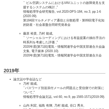
`` ビル空調システムにおけるVAVユニットの故障発見を支
援するシステムの検討 ,''
情報処理学会研究報告, vol.2020-DPS-184, no.3, pp.1-6
(2020.09).
第184回マルチメディア通信と分散処理・第89回電子化知
的財産・社会基盤合同研究発表会
藤原 裕貴, 乃村 能成,
`` ソーシャルコーディングにおける有益提案の抽出手法の
時系列を考慮した評価 ,''
2020年度(第71回)電気・情報関連学会中国支部連合大会論
文集, 電子媒体 (2020.10).
2020年度(第71回)電気・情報関連学会中国支部連合大会
2019年
論文誌や学会誌など
乃村 能成,
``パスワード別送添付メールの問題点と受信側での対策に
ついて,''
情報処理学会論文誌, vol.60, no.9, pp.1565-1571(2019.09).
山内 利宏, 福島 有輝, 乃村 能成, 谷口 秀夫,