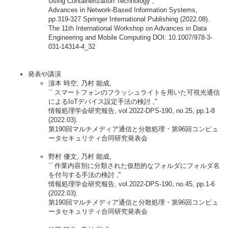
Using Containerization Technology ,''
Advances in Network-Based Information Systems,
pp.319-327 Springer International Publishing (2022.08).
The 11th International Workshop on Advances in Data
Engineering and Mobile Computing DOI: 10.1007/978-3-
031-14314-4_32
発表や講演
濵本 時空, 乃村 能成,
`` スマートフォンのフラッシュライトを用いた可視光通信
によるIoTデバイス設定手法の検討 ,''
情報処理学会研究報告, vol.2022-DPS-190, no.25, pp.1-8
(2022.03).
第190回マルチメディア通信と分散処理・第96回コンピュ
ータセキュリティ合同研究発表会
野村 優文, 乃村 能成,
`` 作業内容別に分類された仮想的なフォルダにフォルダ名
を付与する手法の検討 ,''
情報処理学会研究報告, vol.2022-DPS-190, no.45, pp.1-6
(2022.03).
第190回マルチメディア通信と分散処理・第96回コンピュ
ータセキュリティ合同研究発表会