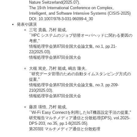
Nature Switzerland(2025.07).
The 19-th International Conference on Complex,
Intelligent, and Software Intensive Systems (CISIS-2025)
DOI: 10.1007/978-3-031-96099-4_30
発表や講演
三宅 貴義, 乃村 能成,
``HPC システムのジョブ切替オーバヘッドに関わる要因の
考察,''
情報処理学会第87回全国大会論文集, no.1, pp.21-
22(2025.03).
情報処理学会第87回全国大会
大槻 篤史, 乃村 能成, 嶋吉 隆夫,
``研究データ管理のための自動タイムスタンピング方式の
提案,''
情報処理学会第87回全国大会論文集, no.3, pp.209-
210(2025.03).
情報処理学会第87回全国大会
藤原 瑛悟, 乃村 能成,
``Wi-Fi Easy Connectを利用したIoT機器設定手法の提案,''
研究報告マルチメディア通信と分散処理(DPS), vol.2025-
DPS-203, no.35, pp.1-8(2025.05).
第203回 マルチメディア通信と分散処理