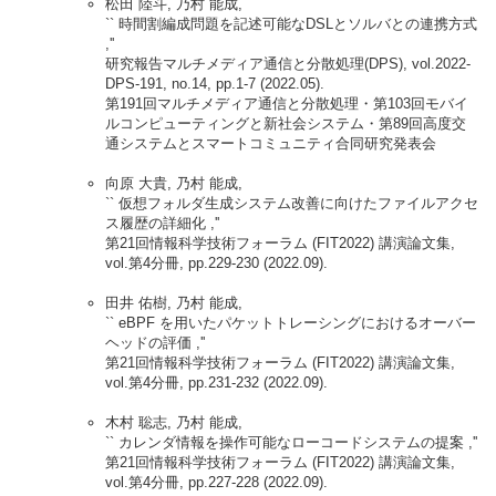
松田 陸斗, 乃村 能成,
`` 時間割編成問題を記述可能なDSLとソルバとの連携方式
,''
研究報告マルチメディア通信と分散処理(DPS), vol.2022-
DPS-191, no.14, pp.1-7 (2022.05).
第191回マルチメディア通信と分散処理・第103回モバイ
ルコンピューティングと新社会システム・第89回高度交
通システムとスマートコミュニティ合同研究発表会
向原 大貴, 乃村 能成,
`` 仮想フォルダ生成システム改善に向けたファイルアクセ
ス履歴の詳細化 ,''
第21回情報科学技術フォーラム (FIT2022) 講演論文集,
vol.第4分冊, pp.229-230 (2022.09).
田井 佑樹, 乃村 能成,
`` eBPF を用いたパケットトレーシングにおけるオーバー
ヘッドの評価 ,''
第21回情報科学技術フォーラム (FIT2022) 講演論文集,
vol.第4分冊, pp.231-232 (2022.09).
木村 聡志, 乃村 能成,
`` カレンダ情報を操作可能なローコードシステムの提案 ,''
第21回情報科学技術フォーラム (FIT2022) 講演論文集,
vol.第4分冊, pp.227-228 (2022.09).