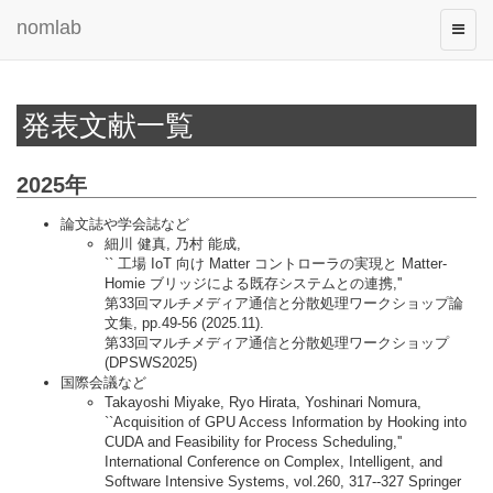
nomlab
Toggle
naviga
発表文献一覧
2025年
論文誌や学会誌など
細川 健真, 乃村 能成,
`` 工場 IoT 向け Matter コントローラの実現と Matter-
Homie ブリッジによる既存システムとの連携,''
第33回マルチメディア通信と分散処理ワークショップ論
文集, pp.49-56 (2025.11).
第33回マルチメディア通信と分散処理ワークショップ
(DPSWS2025)
国際会議など
Takayoshi Miyake, Ryo Hirata, Yoshinari Nomura,
``Acquisition of GPU Access Information by Hooking into
CUDA and Feasibility for Process Scheduling,''
International Conference on Complex, Intelligent, and
Software Intensive Systems, vol.260, 317--327 Springer